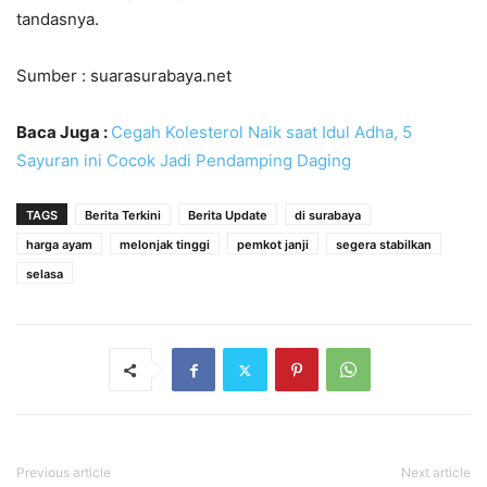
tandasnya.
Sumber : suarasurabaya.net
Baca Juga :
Cegah Kolesterol Naik saat Idul Adha, 5
Sayuran ini Cocok Jadi Pendamping Daging
TAGS
Berita Terkini
Berita Update
di surabaya
harga ayam
melonjak tinggi
pemkot janji
segera stabilkan
selasa
Previous article
Next article