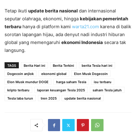
Tetap ikuti
update berita nasional
dan internasional
seputar olahraga, ekonomi, hingga
kebijakan pemerintah
terbaru
hanya di platform kami
warta21.com
karena di balik
sorotan lapangan hijau, ada denyut nadi industri hiburan
global yang memengaruhi
ekonomi Indonesia
secara tak
langsung.
TAGS
Berita Hari ini
Berita Terkini
berita Tesla hari ini
Dogecoin anjlok
ekonomi global
Elon Musk Dogecoin
Elon Musk mundur DOGE
harga saham Tesla
isu terbaru
kripto terbaru
laporan keuangan Tesla 2025
saham Tesla jatuh
Tesla laba turun
tren 2025
update berita nasional