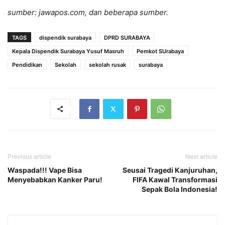
sumber: jawapos.com, dan beberapa sumber.
TAGS
dispendik surabaya
DPRD SURABAYA
Kepala Dispendik Surabaya Yusuf Masruh
Pemkot SUrabaya
Pendidikan
Sekolah
sekolah rusak
surabaya
Previous article
Next article
Waspada!!! Vape Bisa
Seusai Tragedi Kanjuruhan,
Menyebabkan Kanker Paru!
FIFA Kawal Transformasi
Sepak Bola Indonesia!