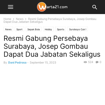
Home
News
Resmi Gabung Persebaya Surabaya, Josep Gombau
Dapat Dua Jabatan Sekaligus
News
Sport
Sepak Bola
Hobby
Sports
Suroboyo Cuk !
Resmi Gabung Persebaya
Suroboyo cuk!
warta Sports
Surabaya, Josep Gombau
Dapat Dua Jabatan Sekaligus
524
0
By
Dani Pedrosa
-
September 15, 2023