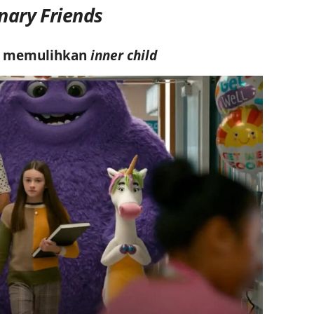
inary Friends
il memulihkan
inner child