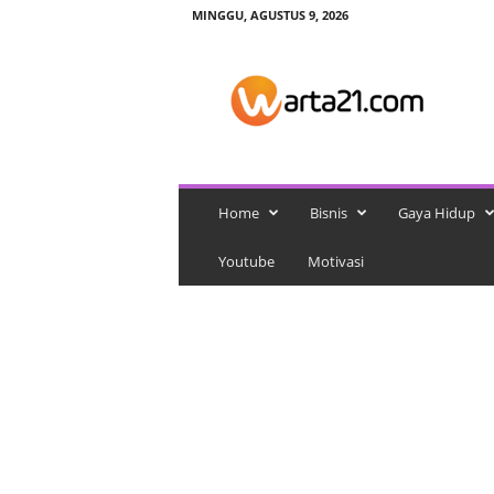
MINGGU, AGUSTUS 9, 2026
w
a
r
t
a
2
1
Home
Bisnis
Gaya Hidup
Youtube
Motivasi