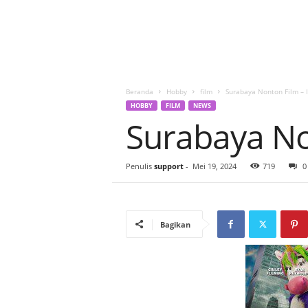
Beranda
Hobby
film
Surabaya Nonton Film – I
HOBBY
FILM
NEWS
Surabaya Non
Penulis
support
-
Mei 19, 2024
719
0
Bagikan