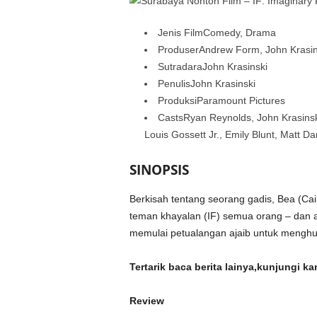
Jenis FilmComedy, Drama
ProduserAndrew Form, John Krasins
SutradaraJohn Krasinski
PenulisJohn Krasinski
ProduksiParamount Pictures
CastsRyan Reynolds, John Krasinski
Louis Gossett Jr., Emily Blunt, Matt
SINOPSIS
Berkisah tentang seorang gadis, Bea (Ca
teman khayalan (IF) semua orang – dan a
memulai petualangan ajaib untuk menghu
Tertarik baca berita lainya,kunjungi ka
Review