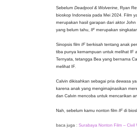
Sebelum
Deadpool & Wolverine
, Ryan Rey
bioskop Indonesia pada Mei 2024. Film yang
merupakan hasil garapan dari aktor John 
yang belum tahu,
IF
merupakan singkatan
Sinopsis film
IF
berkisah tentang anak pe
tiba punya kemampuan untuk melihat IF a
Ternyata, tetangga Bea yang bernama Ca
melihat IF.
Calvin dikisahkan sebagai pria dewasa ya
karena anak yang mengimajinasikan mer
dan Calvin mencoba untuk mencarikan ana
Nah, sebelum kamu nonton film
IF
di bios
baca juga :
Surabaya Nonton Film – Civil