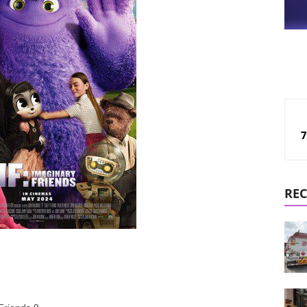
7
REC