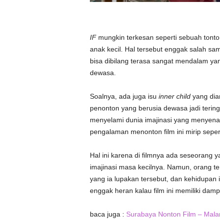
IF
mungkin terkesan seperti sebuah tont
anak kecil. Hal tersebut enggak salah sa
bisa dibilang terasa sangat mendalam yan
dewasa.
Soalnya, ada juga isu
inner child
yang dian
penonton yang berusia dewasa jadi terin
menyelami dunia imajinasi yang menyenang
pengalaman menonton film ini mirip seper
Hal ini karena di filmnya ada seseoran
imajinasi masa kecilnya. Namun, orang t
yang ia lupakan tersebut, dan kehidupan i
enggak heran kalau film ini memiliki dam
baca juga :
Surabaya Nonton Film – Mal