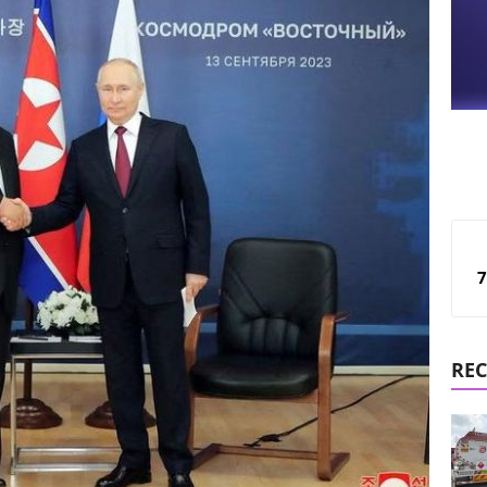
7
REC