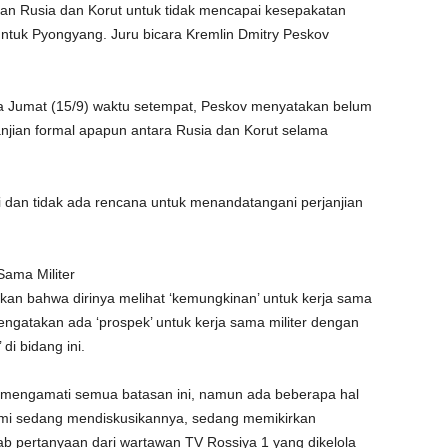
an Rusia dan Korut untuk tidak mencapai kesepakatan
untuk Pyongyang. Juru bicara Kremlin Dmitry Peskov
 Jumat (15/9) waktu setempat, Peskov menyatakan belum
njian formal apapun antara Rusia dan Korut selama
i dan tidak ada rencana untuk menandatangani perjanjian
ama Militer
kan bahwa dirinya melihat ‘kemungkinan’ untuk kerja sama
mengatakan ada ‘prospek’ untuk kerja sama militer dengan
di bidang ini.
a mengamati semua batasan ini, namun ada beberapa hal
 Kami sedang mendiskusikannya, sedang memikirkan
wab pertanyaan dari wartawan TV Rossiya 1 yang dikelola