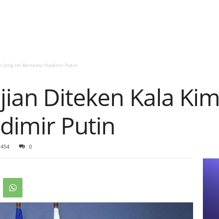
m Jong Un Bertemu Vladimir Putin
jian Diteken Kala Ki
dimir Putin
454
0