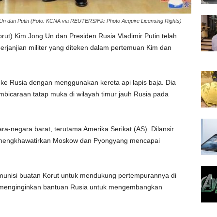
Un dan Putin (Foto: KCNA via REUTERS/File Photo Acquire Licensing Rights)
ut) Kim Jong Un dan Presiden Rusia Vladimir Putin telah
erjanjian militer yang diteken dalam pertemuan Kim dan
ke Rusia dengan menggunakan kereta api lapis baja. Dia
bicaraan tatap muka di wilayah timur jauh Rusia pada
ra-negara barat, terutama Amerika Serikat (AS). Dilansir
S mengkhawatirkan Moskow dan Pyongyang mencapai
amunisi buatan Korut untuk mendukung pertempurannya di
i menginginkan bantuan Rusia untuk mengembangkan