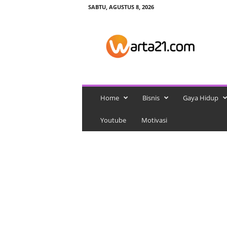
SABTU, AGUSTUS 8, 2026
w
a
r
t
a
2
1
Home
Bisnis
Gaya Hidup
Youtube
Motivasi