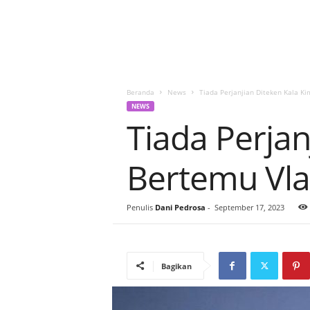
Beranda
News
Tiada Perjanjian Diteken Kala Ki
NEWS
Tiada Perjan
Bertemu Vla
Penulis
Dani Pedrosa
-
September 17, 2023
Bagikan