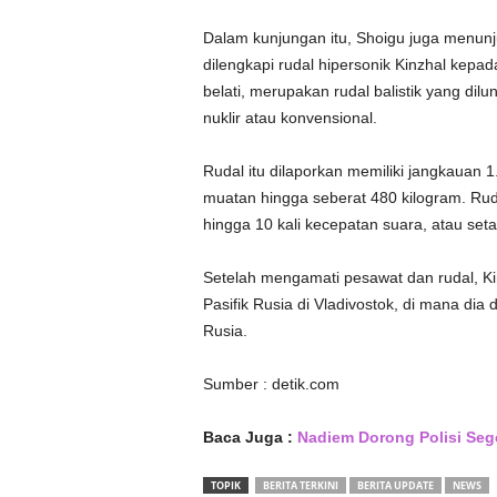
Dalam kunjungan itu, Shoigu juga menun
dilengkapi rudal hipersonik Kinzhal kepad
belati, merupakan rudal balistik yang d
nuklir atau konvensional.
Rudal itu dilaporkan memiliki jangkauan
muatan hingga seberat 480 kilogram. Ru
hingga 10 kali kecepatan suara, atau seta
Setelah mengamati pesawat dan rudal, K
Pasifik Rusia di Vladivostok, di mana di
Rusia.
Sumber : detik.com
Baca Juga :
Nadiem Dorong Polisi Seg
TOPIK
BERITA TERKINI
BERITA UPDATE
NEWS