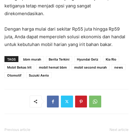
ketiganya tetap menjadi opsi yang sangat
direkomendasikan.
Dengan harga mulai dari sekitar Rp55 juta hingga Rp59
juta, Anda dapat memperoleh solusi ekonomis dan handal
untuk kebutuhan mobil harian yang irit bahan bakar.
TAGS
bbm murah
Berita Terkini
Hyundai Getz
Kia Rio
Mobil Bekas Irit
mobil hemat bbm
mobil second murah
news
Otomotif
Suzuki Aerio
Previous article
Next article