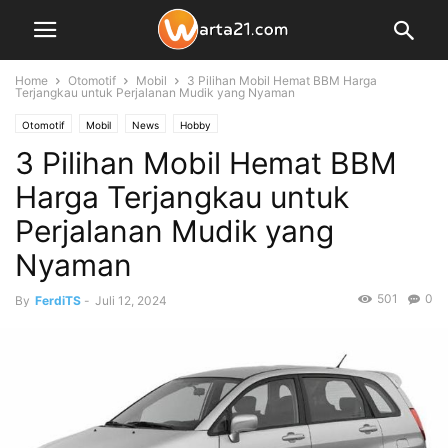
Home
Otomotif
Mobil
3 Pilihan Mobil Hemat BBM Harga
Terjangkau untuk Perjalanan Mudik yang Nyaman
Otomotif
Mobil
News
Hobby
3 Pilihan Mobil Hemat BBM
Harga Terjangkau untuk
Perjalanan Mudik yang
Nyaman
501
0
By
FerdiTS
-
Juli 12, 2024