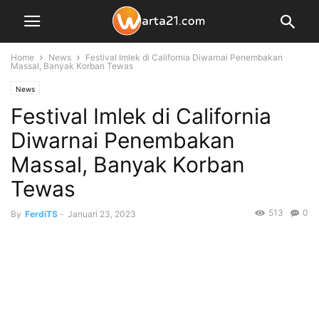
Home
News
Festival Imlek di California Diwarnai Penembakan
Massal, Banyak Korban Tewas
News
Festival Imlek di California
Diwarnai Penembakan
Massal, Banyak Korban
Tewas
513
0
By
FerdiTS
-
Januari 23, 2023