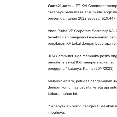
Warta21.com –
PT KAI Commuter mempred
Surabaya pada masa arus mudik angkutan
persen dari tahun 2022 sebesar 519.447 
Anne Purba VP Corporate Secretary KAI
tersebut dan menjamin kenyamanan penu
perjalanan KA Lokal dengan beberapa rel
“KAI Commuter juga membuka posko Angku
periode tersebut KAI mempersiapkan su
pengguna,” katanya, Kamis (20/4/2023).
Melansir
Antara
, petugas pengamanan ju
dengan komunitas pecinta kereta api unt
Lebaran tahun ini.
“Sebanyak 16 orang petugas CSM akan m
imbuhnya.