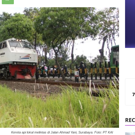
7
REC
Kereta api lokal melintas di Jalan Ahmad Yani, Surabaya. Foto: PT KAI