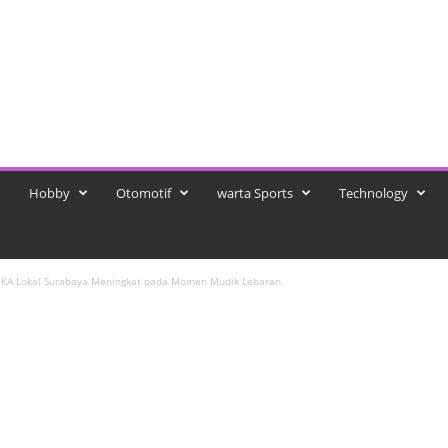
Hobby
Otomotif
warta Sports
Technology
 KA Lokal Surabaya Meningkat pada Momen Mudik Lebaran