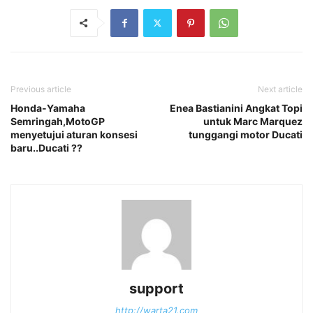
Previous article
Next article
Honda-Yamaha
Enea Bastianini Angkat Topi
Semringah,MotoGP
untuk Marc Marquez
menyetujui aturan konsesi
tunggangi motor Ducati
baru..Ducati ??
support
http://warta21.com