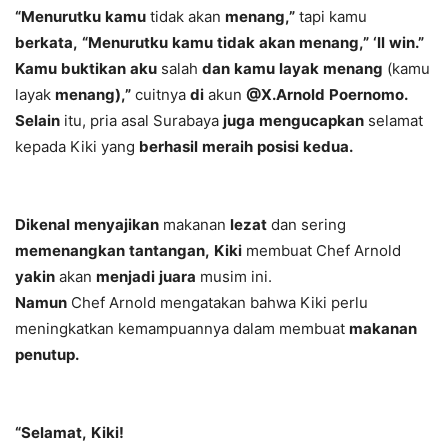
“Menurutku
kamu
tidak
akan
menang,”
tapi
kamu
berkata,
“Menurutku
kamu
tidak
akan
menang,”
‘ll
win.
”
Kamu
buktikan
aku
salah
dan
kamu
layak
menang
(kamu
layak
menang),”
cuitnya
di
akun
@X.
Arnold
Poernomo.
Selain
itu,
pria
asal
Surabaya
juga
mengucapkan
selamat
kepada
Kiki
yang
berhasil
meraih
posisi
kedua.
Dikenal
menyajikan
makanan
lezat
dan
sering
memenangkan
tantangan,
Kiki
membuat
Chef
Arnold
yakin
akan
menjadi
juara
musim
ini.
Namun
Chef
Arnold
mengatakan
bahwa
Kiki
perlu
meningkatkan
kemampuannya
dalam
membuat
makanan
penutup.
“Selamat,
Kiki!