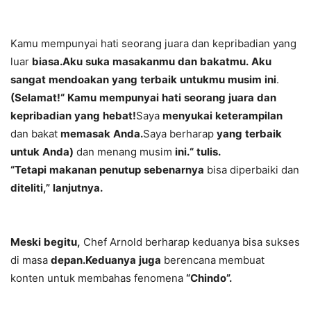
Kamu
mempunyai
hati
seorang
juara
dan
kepribadian
yang
luar
biasa.
Aku
suka
masakanmu
dan
bakatmu.
Aku
sangat
mendoakan
yang
terbaik
untukmu
musim
ini
.
(Selamat!
“
Kamu
mempunyai
hati
seorang
juara
dan
kepribadian
yang
hebat!
Saya
menyukai
keterampilan
dan
bakat
memasak
Anda.
Saya
berharap
yang
terbaik
untuk
Anda)
dan
menang
musim
ini.
“
tulis.
“Tetapi
makanan
penutup
sebenarnya
bisa
diperbaiki
dan
diteliti,”
lanjutnya.
Meski
begitu,
Chef
Arnold
berharap
keduanya
bisa
sukses
di
masa
depan.
Keduanya
juga
berencana
membuat
konten
untuk
membahas
fenomena
“Chindo”.