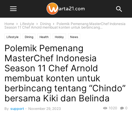
Home
Lifestyle
Dining
Polemik Pemenang MasterChef Indonesia
Season 11 Chef Arnold membuat konten untuk berbincang...
Lifestyle
Dining
Health
Hobby
News
Polemik Pemenang
MasterChef Indonesia
Season 11 Chef Arnold
membuat konten untuk
berbincang tentang “Chindo”
bersama Kiki dan Belinda
1020
0
By
support
-
November 29, 2023