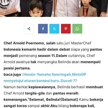
Chef
Arnold
Poernomo,
salah
satu
juri
MasterChef
Indonesia
kemarin
hadir
dalam
debat
siapa
yang
pantas
menjadi
pemenang
season
11.
Dalam
cuitannya,
Chef
Arnold
awalnya
tak
menyangka
Belinda
akan
menempati
posisi
pertama.
baca juga :
Honda-Yamaha Semringah,MotoGP
menyetujui aturan konsesi baru..Ducati ??
Namun
berkat
kepiawaiannya,
Belinda
berhasil
membuat
Chef
Arnold
tergila-gila
dan
pantas
meraih
kemenangan.
“Selamat,
Belinda!
(Selamat)
Kamu
bekerja
sangat
keras
sampai
akhir.
Aku
bilang
beberapa
kali,