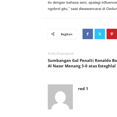
itu dengan bahasa seni, apalagi influence
ngobrol gitu,” saat diwawancarai di Ged
Bagikan
Artikulli paraprak
Sumbangan Gol Penalti Ronaldo B
Al Nassr Menang 3-0 atas Esteghlal
red 1