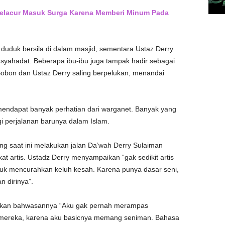
Pelacur Masuk Surga Karena Memberi Minum Pada
 duduk bersila di dalam masjid, sementara Ustaz Derry
ahadat. Beberapa ibu-ibu juga tampak hadir sebagai
Bobon dan Ustaz Derry saling berpelukan, menandai
endapat banyak perhatian dari warganet. Banyak yang
 perjalanan barunya dalam Islam.
ang saat ini melakukan jalan Da’wah Derry Sulaiman
at artis. Ustadz Derry menyampaikan “gak sedikit artis
tuk mencurahkan keluh kesah. Karena punya dasar seni,
n dirinya”.
pkan bahwasannya “Aku gak pernah merampas
 mereka, karena aku basicnya memang seniman. Bahasa