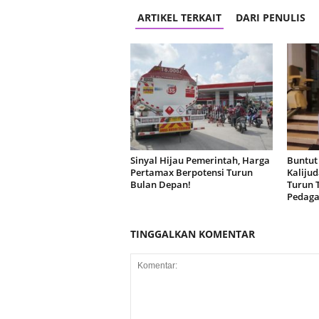
ARTIKEL TERKAIT
DARI PENULIS
Sinyal Hijau Pemerintah, Harga
Buntut
Pertamax Berpotensi Turun
Kaliju
Bulan Depan!
Turun 
Pedag
TINGGALKAN KOMENTAR