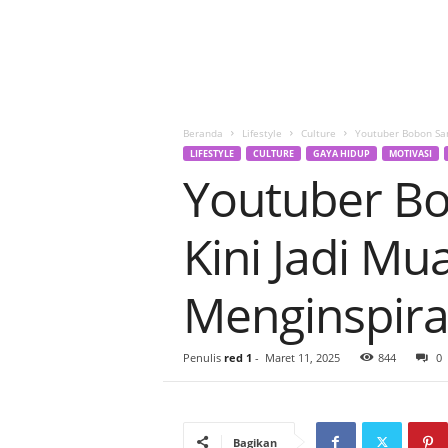
Beranda
Lifestyle
Culture
Youtuber Bobon Sant
LIFESTYLE
CULTURE
GAYA HIDUP
MOTIVASI
Youtuber Bo
Kini Jadi Mua
Menginspira
Penulis
red 1
-
Maret 11, 2025
844
0
Bagikan