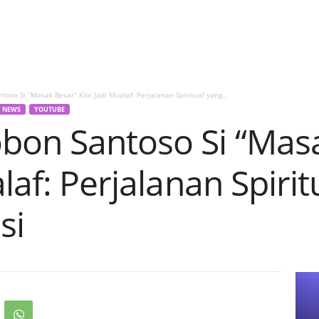
oso Si “Masak Besar” Kini Jadi Mualaf: Perjalanan Spiritual yang...
NEWS
YOUTUBE
bon Santoso Si “Mas
laf: Perjalanan Spiri
si