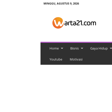
MINGGU, AGUSTUS 9, 2026
w
a
r
t
a
2
1
Home
Bisnis
Gaya Hidup
Youtube
Motivasi