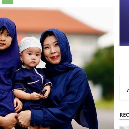
7
REC